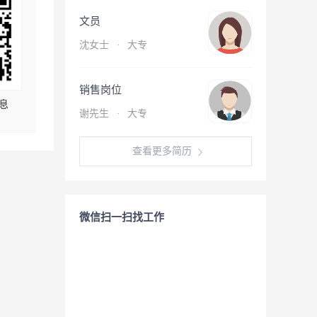
文员
沈女士
·
大专
销售岗位
息
谢先生
·
大专
查看更多简历
微信扫一扫找工作