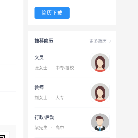
简历下载
推荐简历
更多简历
文员
张女士
·
中专/技校
教师
刘女士
·
大专
行政/后勤
梁先生
·
高中