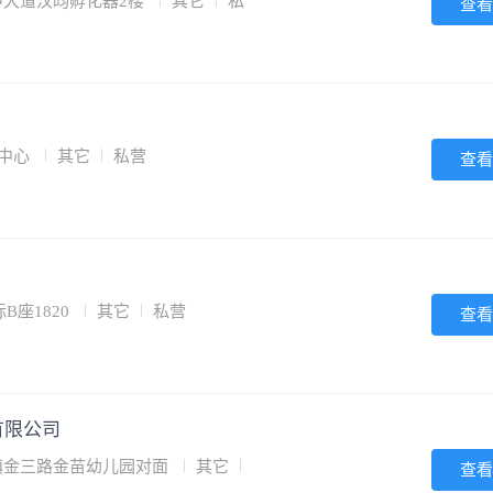
中大道汉昀孵化器2楼
其它
私
查看
力中心
其它
私营
查看
座1820
其它
私营
查看
有限公司
湖镇金三路金苗幼儿园对面
其它
查看