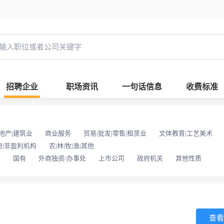
招聘企业
职场资讯
一句话信息
收费标准
地产|建筑业
商业服务
贸易|批发|零售|租赁业
文体教育|工艺美术
府|非盈利机构
农|林|牧|渔|其他
位
国有
外商独资/办事处
上市公司
政府机关
其他性质
查看