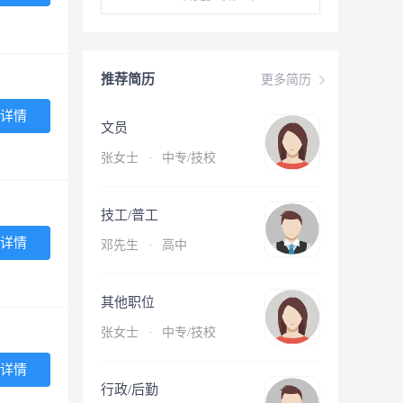
推荐简历
更多简历
详情
文员
张女士
·
中专/技校
技工/普工
详情
邓先生
·
高中
其他职位
张女士
·
中专/技校
详情
行政/后勤