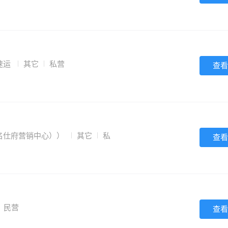
速运
其它
私营
查看
名仕府营销中心））
其它
私
查看
民营
查看