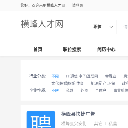
您好，欢迎来到横峰人才网！
请登录
横峰人才网
职位
首页
职位搜索
简历中心
行业分类:
不限
IT|通信|电子|互联网
金融业
房
文化|传媒|娱乐|体育
能源|矿产|环保
政
企业性质:
不限
私营
外资
个体户
事业单
横峰县快捷广告
横峰县兴安街
其它
私营