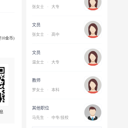
张女士
·
大专
文员
张女士
·
高中
10金币)
文员
温女士
·
大专
教师
罗女士
·
本科
其他职位
息
马先生
·
中专/技校