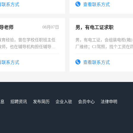
勤快的四五十，每天挣零花钱
看联系方式
查看联系方式
导老师
08月07日
男，有电工证求职
教育经验，曾在学校任职班主任
男，有电工证，会组装电柜(箱
教师，也在辅导机构担任辅导教
厂维修；C1驾照，找个工资在
周一至周五辅导老师的工作
上，枣强县以外需要有住宿，
电话
看联系方式
查看联系方式
信息
招聘资讯
发布简历
企业入驻
会员中心
法律申明
们