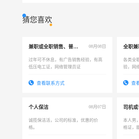
猜您喜欢
兼职或全职销售、普工、维修
08月08日
全职兼
过年可不休息，有广告销售经验，有高
各类全
低压电工证，网络管理员证
验，网
队长，
有高低
查看联系方式
查
个人保洁
08月07日
司机或
诚揽保洁活，公司的标准，优惠的价
本人男，
格。
格证，
实，需