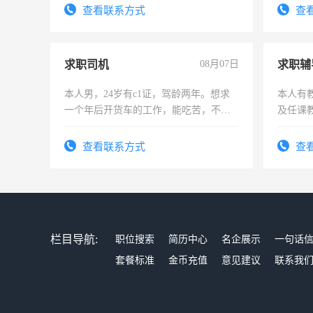
查看联系方式
查
求职司机
08月07日
求职辅
本人男，24岁有c1证，驾龄两年。想求
本人有
一个年后开货车的工作，能吃苦，不怕
及任课
加班。
师，求
查看联系方式
查
栏目导航:
职位搜索
简历中心
名企展示
一句话
套餐标准
金币充值
意见建议
联系我