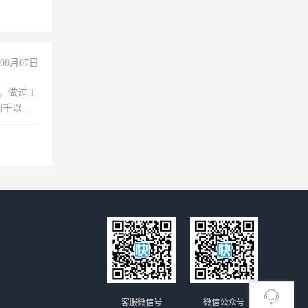
没问题！
08月07日
)，做过工
四千以
保险勿扰
客服微信号
微信公众号