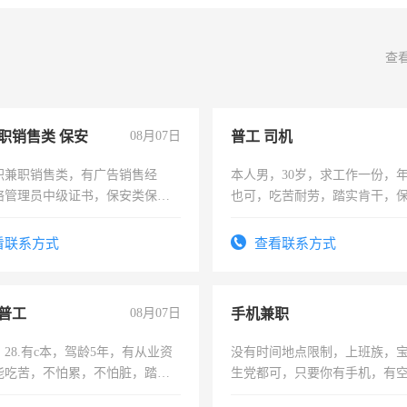
查
职销售类 保安
08月07日
普工 司机
职兼职销售类，有广告销售经
本人男，30岁，求工作一份，
络管理员中级证书，保安类保安
也可，吃苦耐劳，踏实肯干，
形象岗或幼儿园保安，维修水电
勿扰
压电工证和十几年工作经验
看联系方式
查看联系方式
普工
08月07日
手机兼职
28.有c本，驾龄5年，有从业资
没有时间地点限制，上班族，
能吃苦，不怕累，不怕脏，踏
生党都可，只要你有手机，有
求稳定工作一份，保险不干
间，一单一结，一天二三十不