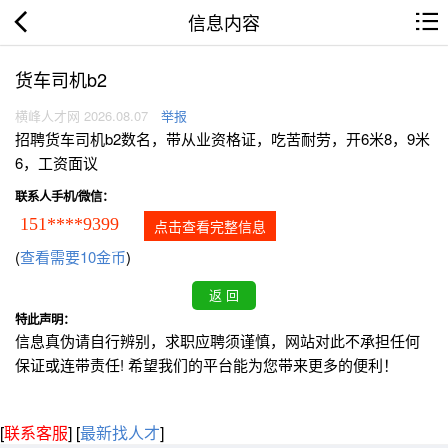
信息内容
货车司机b2
横峰人才网 2026.08.07
举报
招聘货车司机b2数名，带从业资格证，吃苦耐劳，开6米8，9米
6，工资面议
联系人手机/微信：
151****9399
点击查看完整信息
(
查看需要10金币
)
特此声明：
信息真伪请自行辨别，求职应聘须谨慎，网站对此不承担任何
保证或连带责任! 希望我们的平台能为您带来更多的便利！
[
联系客服
]
[
最新找人才
]