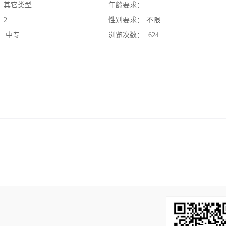
：
其它类型
年龄要求：
：
2
性别要求：
不限
：
中专
浏览次数：
624